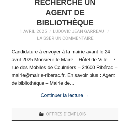
VEILLE PRO
RECHERCHE UN
AGENT DE
RESSOURCES
BIBLIOTHÈQUE
OFFRES D’EMPLOIS
1 AVRIL 2025
LUDOVIC JEAN GARREAU
LAISSER UN COMMENTAIRE
Candidature à envoyer à la mairie avant le 24
avril 2025 Monsieur le Maire – Hôtel de Ville – 7
rue des Mobiles de Coulmiers – 24600 Ribérac –
mairie@mairie-riberac.fr. En savoir plus : Agent
de bibliothèque – Mairie de…
Continuer la lecture
→
OFFRES D'EMPLOIS