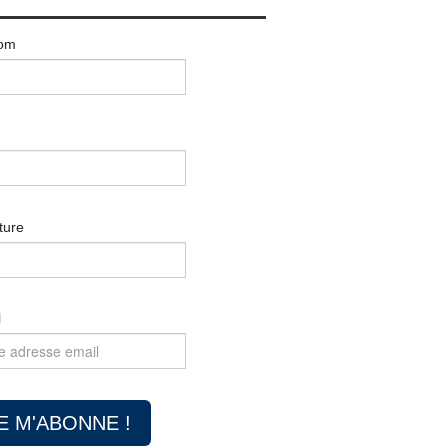
om
ture
l