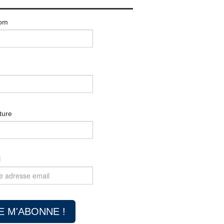
om
ture
l