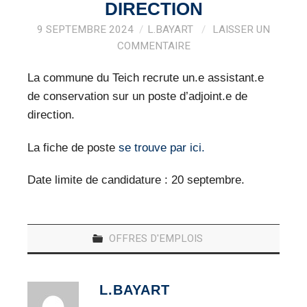
VEILLE PRO
DIRECTION
9 SEPTEMBRE 2024
L.BAYART
LAISSER UN
RESSOURCES
COMMENTAIRE
OFFRES D’EMPLOIS
La commune du Teich recrute un.e assistant.e
de conservation sur un poste d’adjoint.e de
direction.
La fiche de poste
se trouve par ici.
Date limite de candidature : 20 septembre.
OFFRES D'EMPLOIS
L.BAYART