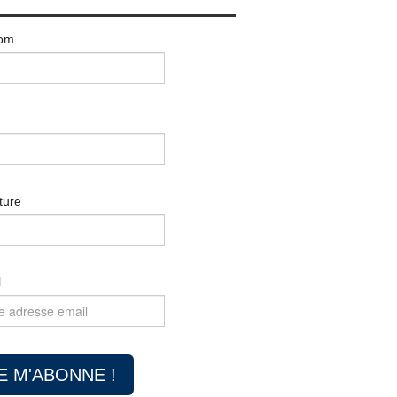
om
ture
l