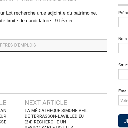
Prén
r Lot recherche un.e adjoint.e du patrimoine.
ate limite de candidature : 9 février.
Nom
FFRES D'EMPLOIS
Struc
Emai
LE
NEXT ARTICLE
ZAN
LA MÉDIATHÈQUE SIMONE VEIL
EUR
DE TERRASSON-LAVILLEDIEU
SSE
(24) RECHERCHE UN
RESPONSABLE POUR LA