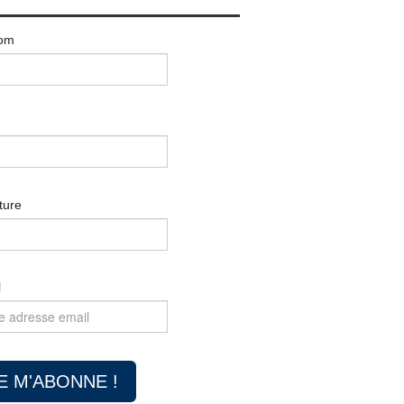
om
ture
l