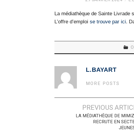
La médiathèque de Sainte Livrade su
L’offre d’emploi
se trouve par ici
. D
O
L.BAYART
MORE POSTS
Navigation
PREVIOUS ARTIC
des
LA MÉDIATHÈQUE DE MIMI
RECRUTE EN SECT
articles
JEUNE