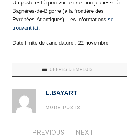
VEILLE PRO
Un poste est à pourvoir en section jeunesse à
Bagnères-de-Bigorre (à la frontière des
RESSOURCES
Pyrénées-Atlantiques). Les informations
se
trouvent ici
.
OFFRES D’EMPLOIS
Date limite de candidature : 22 novembre
OFFRES D'EMPLOIS
L.BAYART
MORE POSTS
Navigation
PREVIOUS
NEXT