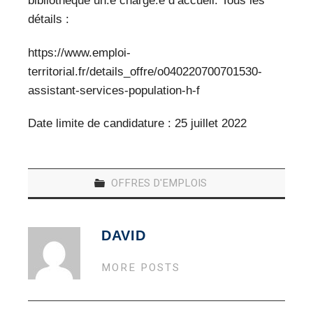
bibliothèque un.e chargé.e d’accueil. Tous les
VEILLE PRO
détails :
RESSOURCES
https://www.emploi-
territorial.fr/details_offre/o040220700701530-
OFFRES D’EMPLOIS
assistant-services-population-h-f
Date limite de candidature : 25 juillet 2022
OFFRES D'EMPLOIS
DAVID
MORE POSTS