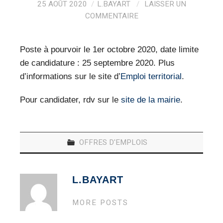
VEILLE PRO
25 AOÛT 2020
L.BAYART
LAISSER UN
COMMENTAIRE
RESSOURCES
Poste à pourvoir le 1er octobre 2020, date limite
OFFRES D’EMPLOIS
de candidature : 25 septembre 2020. Plus
d’informations sur le site d’
Emploi territorial
.
Pour candidater, rdv sur le
site de la mairie
.
OFFRES D'EMPLOIS
L.BAYART
MORE POSTS