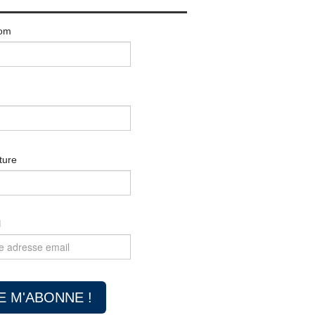
om
ture
l