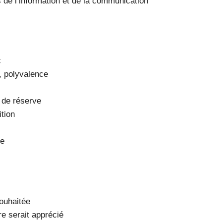
s de l’information et de la communication
c
n, polyvalence
r de réserve
ition
ie
souhaitée
re serait apprécié