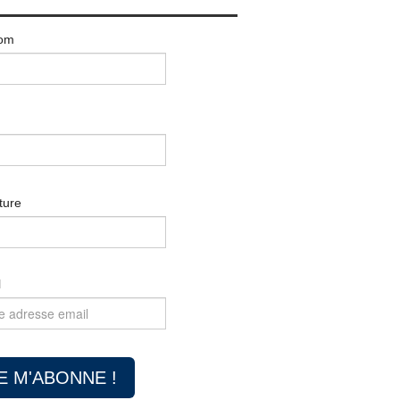
om
ture
l