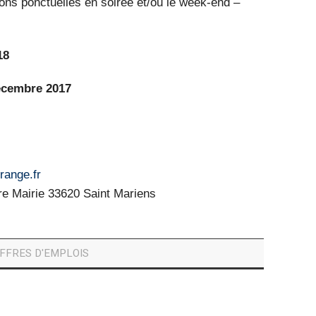
ations ponctuelles en soirée et/ou le week-end –
18
décembre 2017
range.fr
re Mairie 33620 Saint Mariens
FFRES D'EMPLOIS