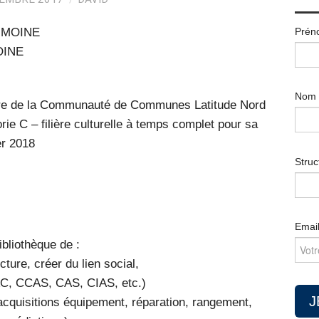
Prén
IMOINE
OINE
Nom
e de la Communauté de Communes Latitude Nord
ie C – filière culturelle à temps complet pour sa
er 2018
Struc
Emai
ibliothèque de :
cture, créer du lien social,
IAC, CCAS, CAS, CIAS, etc.)
(acquisitions équipement, réparation, rangement,