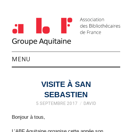
MENU
QUI SOMMES-NOUS ?
VISITE À SAN
ACTIVITÉS DU
SEBASTIEN
GROUPE
5 SEPTEMBRE 2017
DAVID
Bonjour à tous,
AGENDA
L’ABF Aquitaine organise cette année son