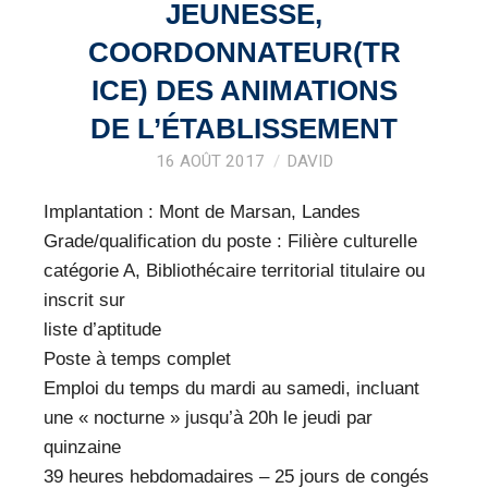
VEILLE PRO
JEUNESSE,
COORDONNATEUR(TR
RESSOURCES
ICE) DES ANIMATIONS
OFFRES D’EMPLOIS
DE L’ÉTABLISSEMENT
16 AOÛT 2017
DAVID
Implantation : Mont de Marsan, Landes
Grade/qualification du poste : Filière culturelle
catégorie A, Bibliothécaire territorial titulaire ou
inscrit sur
liste d’aptitude
Poste à temps complet
Emploi du temps du mardi au samedi, incluant
une « nocturne » jusqu’à 20h le jeudi par
quinzaine
39 heures hebdomadaires – 25 jours de congés