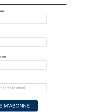
om
ture
l