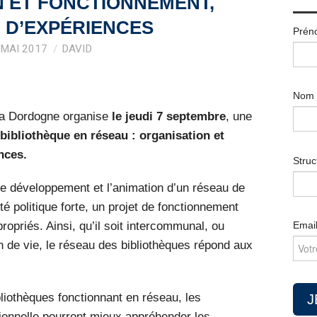
 ET FONCTIONNEMENT,
 D’EXPÉRIENCES
Prén
 MAI 2017
DAVID
Nom
 la Dordogne organise
le jeudi 7 septembre
, une
bibliothèque en réseau : organisation et
nces.
Struc
 le développement et l’animation d’un réseau de
é politique forte, un projet de fonctionnement
opriés. Ainsi, qu’il soit intercommunal, ou
Emai
 de vie, le réseau des bibliothèques répond aux
liothèques fonctionnant en réseau, les
sionnelle pourront mieux appréhender les