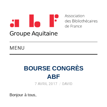
MENU
QUI SOMMES-NOUS ?
BOURSE CONGRÈS
ACTIVITÉS DU
ABF
GROUPE
7 AVRIL 2017
DAVID
Bonjour à tous,
AGENDA