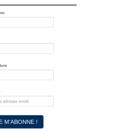
om
ture
l