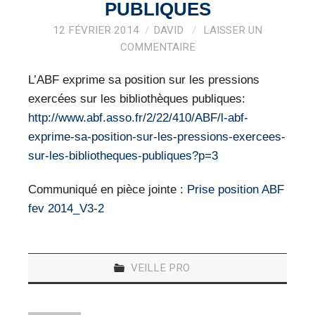
VEILLE PRO
PUBLIQUES
12 FÉVRIER 2014
DAVID
LAISSER UN
RESSOURCES
COMMENTAIRE
OFFRES D’EMPLOIS
L’ABF exprime sa position sur les pressions
exercées sur les bibliothèques publiques:
http://www.abf.asso.fr/2/22/410/ABF/l-abf-
exprime-sa-position-sur-les-pressions-exercees-
sur-les-bibliotheques-publiques?p=3
Communiqué en pièce jointe :
Prise position ABF
fev 2014_V3-2
VEILLE PRO