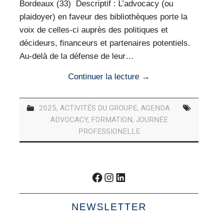
Bordeaux (33) Descriptif : L’advocacy (ou
plaidoyer) en faveur des bibliothèques porte la
voix de celles-ci auprès des politiques et
décideurs, financeurs et partenaires potentiels.
Au-delà de la défense de leur…
Continuer la lecture
→
2025
,
ACTIVITÉS DU GROUPE
,
AGENDA
ADVOCACY
,
FORMATION
,
JOURNÉE
PROFESSIONELLE
Facebook
Instagram
LinkedIn
NEWSLETTER