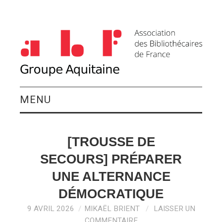
MENU
QUI SOMMES-NOUS ?
[TROUSSE DE
ACTIVITÉS DU
SECOURS] PRÉPARER
GROUPE
UNE ALTERNANCE
DÉMOCRATIQUE
AGENDA
9 AVRIL 2026
MIKAËL BRIENT
LAISSER UN
COMMENTAIRE