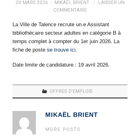
VEILLE PRO
20 MARS 2026
MIKAËL BRIENT
LAISSER UN
COMMENTAIRE
RESSOURCES
La Ville de Talence recrute un.e Assistant
OFFRES D’EMPLOIS
bibliothécaire secteur adultes en catégorie B à
temps complet à compter du 1er juin 2026. La
fiche de poste
se trouve ici
.
Date limite de candidature : 19 avril 2026.
OFFRES D'EMPLOIS
MIKAËL BRIENT
MORE POSTS