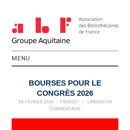
MENU
QUI SOMMES-NOUS ?
BOURSES POUR LE
ACTIVITÉS DU
CONGRÈS 2026
GROUPE
28 FÉVRIER 2026
P.BOSSET
LAISSER UN
COMMENTAIRE
AGENDA