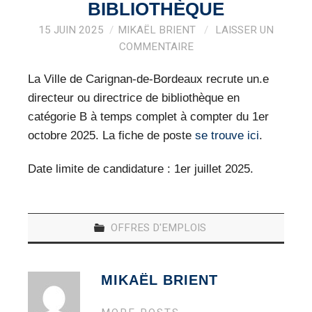
VEILLE PRO
BIBLIOTHÈQUE
15 JUIN 2025
MIKAËL BRIENT
LAISSER UN
RESSOURCES
COMMENTAIRE
OFFRES D’EMPLOIS
La Ville de Carignan-de-Bordeaux recrute un.e
directeur ou directrice de bibliothèque en
catégorie B à temps complet à compter du 1er
octobre 2025. La fiche de poste
se trouve ici
.
Date limite de candidature : 1er juillet 2025.
OFFRES D'EMPLOIS
MIKAËL BRIENT