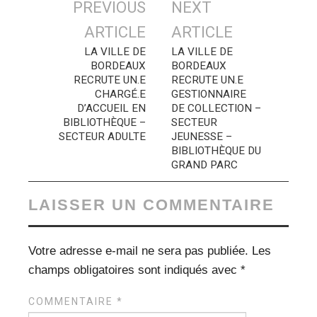
Navigation
PREVIOUS
NEXT
des
ARTICLE
ARTICLE
articles
LA VILLE DE
LA VILLE DE
BORDEAUX
BORDEAUX
RECRUTE UN.E
RECRUTE UN.E
CHARGÉ.E
GESTIONNAIRE
D’ACCUEIL EN
DE COLLECTION –
BIBLIOTHÈQUE –
SECTEUR
SECTEUR ADULTE
JEUNESSE –
BIBLIOTHÈQUE DU
GRAND PARC
LAISSER UN COMMENTAIRE
Votre adresse e-mail ne sera pas publiée.
Les
champs obligatoires sont indiqués avec
*
COMMENTAIRE
*