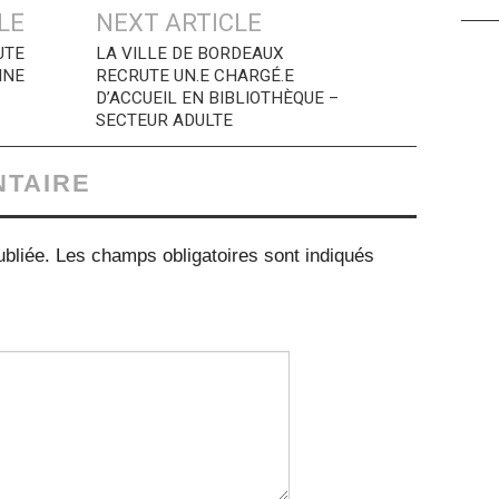
LE
NEXT ARTICLE
UTE
LA VILLE DE BORDEAUX
INE
RECRUTE UN.E CHARGÉ.E
D’ACCUEIL EN BIBLIOTHÈQUE –
SECTEUR ADULTE
NTAIRE
bliée.
Les champs obligatoires sont indiqués