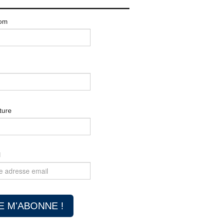
om
ture
l