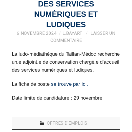
VEILLE PRO
DES SERVICES
NUMÉRIQUES ET
RESSOURCES
LUDIQUES
OFFRES D’EMPLOIS
6 NOVEMBRE 2024
L.BAYART
LAISSER UN
COMMENTAIRE
La ludo-médiathèque du Taillan-Médoc recherche
un.e adjoint.e de conservation chargé.e d’accueil
des services numériques et ludiques.
La fiche de poste
se trouve par ici.
Date limite de candidature : 29 novembre
OFFRES D'EMPLOIS