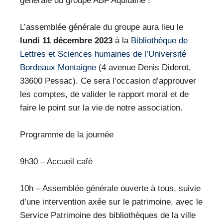
générale du groupe ABF Aquitaine !
VEILLE PRO
RESSOURCES
L’assemblée générale du groupe aura lieu le
lundi 11 décembre 2023
à la
Bibliothèque de
OFFRES D’EMPLOIS
Lettres et Sciences humaines de l’Université
Bordeaux Montaigne
(4 avenue Denis Diderot,
33600 Pessac). Ce sera l’occasion d’approuver
les comptes, de valider le rapport moral et de
faire le point sur la vie de notre association.
Programme de la journée
9h30 – Accueil café
10h – Assemblée générale ouverte à tous, suivie
d’une intervention axée sur le patrimoine, avec le
Service Patrimoine des bibliothèques de la ville