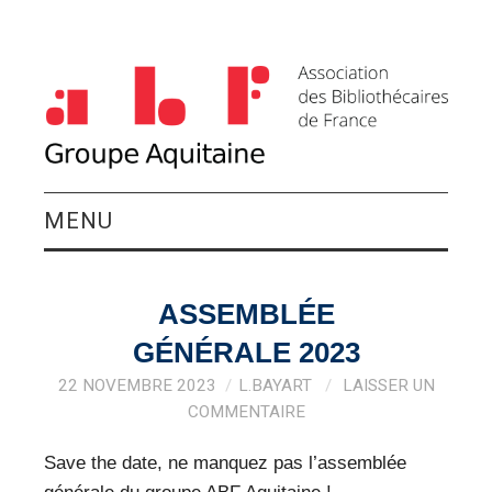
MENU
QUI SOMMES-NOUS ?
ASSEMBLÉE
ACTIVITÉS DU
GÉNÉRALE 2023
GROUPE
22 NOVEMBRE 2023
L.BAYART
LAISSER UN
COMMENTAIRE
AGENDA
Save the date, ne manquez pas l’assemblée