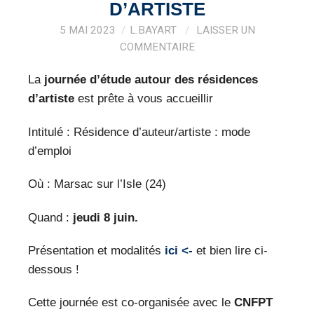
VEILLE PRO
D’ARTISTE
5 MAI 2023
L.BAYART
LAISSER UN
RESSOURCES
COMMENTAIRE
OFFRES D’EMPLOIS
La
journée d’étude autour des résidences
d’artiste
est prête à vous accueillir
Intitulé : Résidence d’auteur/artiste : mode
d’emploi
Où : Marsac sur l’Isle (24)
Quand :
jeudi 8 juin.
Présentation et modalités
ici <-
et bien lire ci-
dessous !
Cette journée est co-organisée avec le
CNFPT