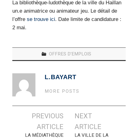
VEILLE PRO
La bibliothèque-ludothèque de la ville du Haillan
un.e animatrice ou animateur jeu. Le détail de
RESSOURCES
l’offre
se trouve ici
. Date limite de candidature :
2 mai.
OFFRES D’EMPLOIS
OFFRES D'EMPLOIS
L.BAYART
MORE POSTS
Navigation
PREVIOUS
NEXT
des
ARTICLE
ARTICLE
articles
LA MÉDIATHÈQUE
LA VILLE DE LA