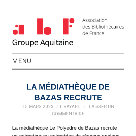
MENU
QUI SOMMES-NOUS ?
LA MÉDIATHÈQUE DE
ACTIVITÉS DU
BAZAS RECRUTE
GROUPE
15 MARS 2023
L.BAYART
LAISSER UN
COMMENTAIRE
AGENDA
La médiathèque Le Polyèdre de Bazas recrute