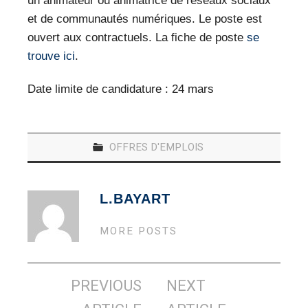
un animateur ou animatrice de réseaux sociaux
VEILLE PRO
et de communautés numériques. Le poste est
RESSOURCES
ouvert aux contractuels. La fiche de poste
se
trouve ici
.
OFFRES D’EMPLOIS
Date limite de candidature : 24 mars
OFFRES D'EMPLOIS
L.BAYART
MORE POSTS
Navigation
PREVIOUS
NEXT
des