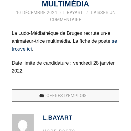
VEILLE PRO
MULTIMÉDIA
10 DÉCEMBRE 2021
L.BAYART
LAISSER UN
RESSOURCES
COMMENTAIRE
OFFRES D’EMPLOIS
La Ludo-Médiathèque de Bruges recrute un-e
animateur-trice multimédia. La fiche de poste
se
trouve ici
.
Date limite de candidature : vendredi 28 janvier
2022.
OFFRES D'EMPLOIS
L.BAYART