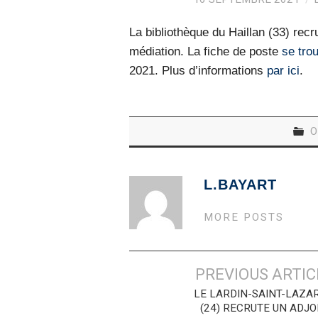
La bibliothèque du Haillan (33) recr
médiation. La fiche de poste
se trou
2021. Plus d’informations
par ici
.
O
L.BAYART
MORE POSTS
Navigation
PREVIOUS ARTIC
des
LE LARDIN-SAINT-LAZA
(24) RECRUTE UN ADJO
articles