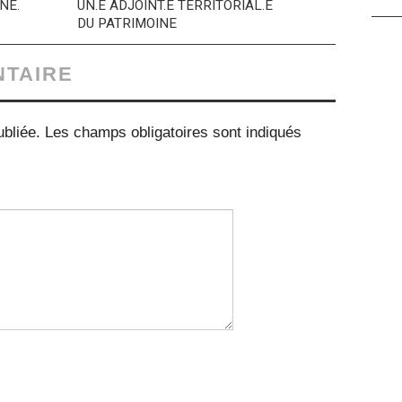
NE.
UN.E ADJOINT.E TERRITORIAL.E
DU PATRIMOINE
NTAIRE
bliée.
Les champs obligatoires sont indiqués