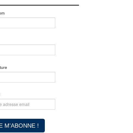
om
ture
l