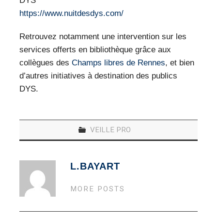
DYS
VEILLE PRO
https://www.nuitdesdys.com/
RESSOURCES
Retrouvez notamment une intervention sur les
services offerts en bibliothèque grâce aux
OFFRES D’EMPLOIS
collègues des
Champs libres de Rennes
, et bien
d’autres initiatives à destination des publics
DYS.
VEILLE PRO
L.BAYART
MORE POSTS