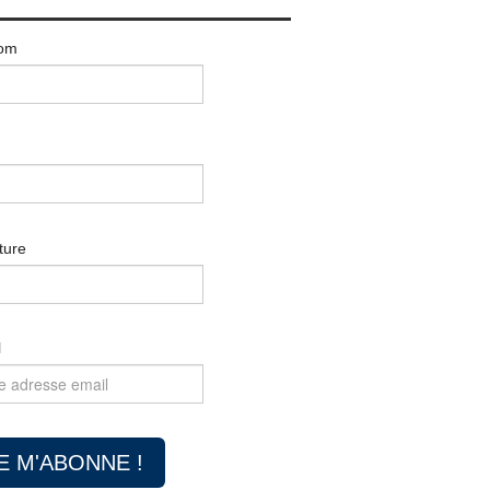
om
ture
l