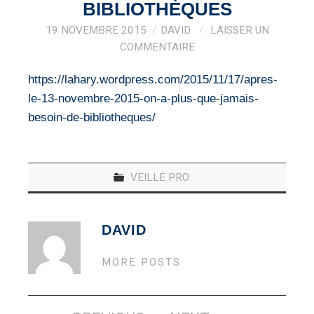
VEILLE PRO
BIBLIOTHÈQUES
19 NOVEMBRE 2015
DAVID
LAISSER UN
RESSOURCES
COMMENTAIRE
OFFRES D’EMPLOIS
https://lahary.wordpress.com/2015/11/17/apres-
le-13-novembre-2015-on-a-plus-que-jamais-
besoin-de-bibliotheques/
VEILLE PRO
DAVID
MORE POSTS