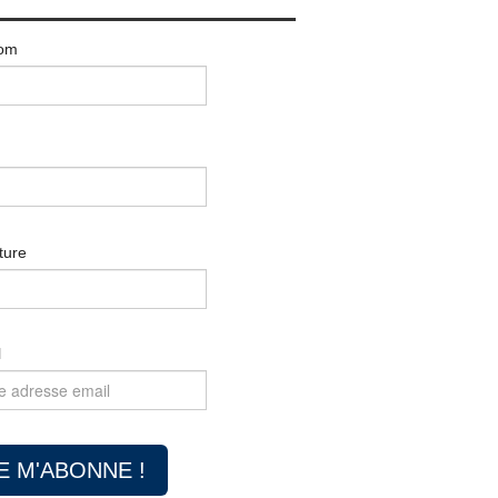
om
ture
l