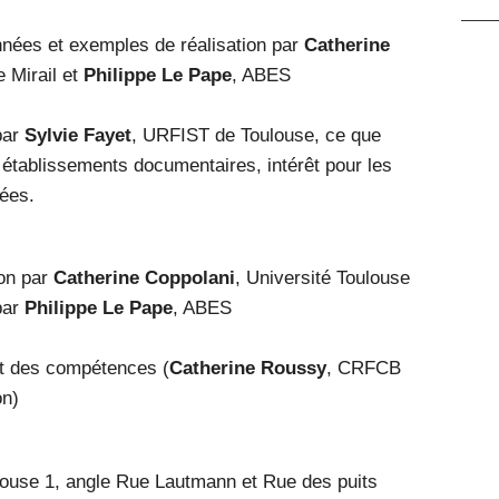
nées et exemples de réalisation par
Catherine
e Mirail et
Philippe Le Pape
, ABES
par
Sylvie Fayet
, URFIST de Toulouse, ce que
établissements documentaires, intérêt pour les
nées.
ion par
Catherine Coppolani
, Université Toulouse
par
Philippe Le Pape
, ABES
et des compétences (
Catherine Roussy
, CRFCB
on)
louse 1, angle Rue Lautmann et Rue des puits