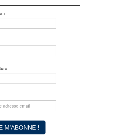
om
ture
l