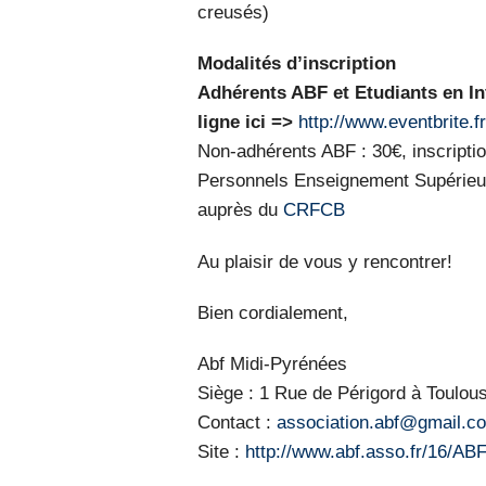
creusés)
Modalités d’inscription
Adhérents ABF et Etudiants en Inf
ligne ici =>
http://www.eventbrite.
Non-adhérents ABF : 30€, inscripti
Personnels Enseignement Supérieur 
auprès du
CRFCB
Au plaisir de vous y rencontrer!
Bien cordialement,
Abf Midi-Pyrénées
Siège : 1 Rue de Périgord à Toulou
Contact :
association.abf@gmail.c
Site :
http://www.abf.asso.fr/16/AB