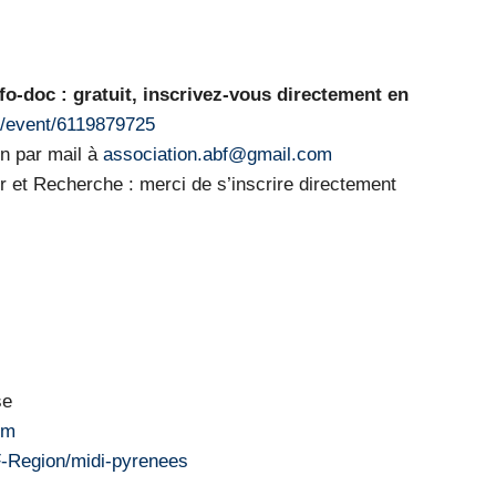
o-doc : gratuit, inscrivez-vous directement en
fr/event/6119879725
on par mail à
association.abf@gmail.com
et Recherche : merci de s’inscrire directement
se
om
F-Region/midi-pyrenees