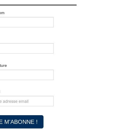
om
ture
l