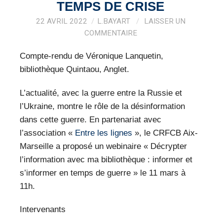
VEILLE PRO
TEMPS DE CRISE
22 AVRIL 2022
L.BAYART
LAISSER UN
RESSOURCES
COMMENTAIRE
OFFRES D’EMPLOIS
Compte-rendu de Véronique Lanquetin,
bibliothèque Quintaou, Anglet.
L’actualité, avec la guerre entre la Russie et
l’Ukraine, montre le rôle de la désinformation
dans cette guerre. En partenariat avec
l’association «
Entre les lignes
», le CRFCB Aix-
Marseille a proposé un webinaire « Décrypter
l’information avec ma bibliothèque : informer et
s’informer en temps de guerre » le 11 mars à
11h.
Intervenants